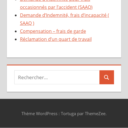
occasionnés par l’accident (SAAQ)
Demande d’Indemnité, frais d’incapacité (
SAAQ )
Compensation – frais de garde
Réclamation d’un quart de travail
Recherche
Recherche
pour :
Thème WordPress : Tortuga par ThemeZee.